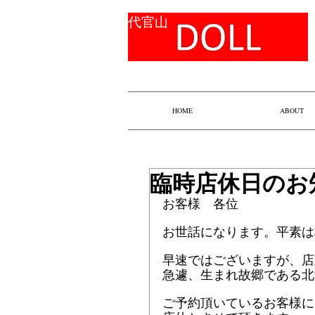
​代官山
HOME
ABOUT
臨時店休日のお
お客様　各位
お世話になります。平素は
早速ではございますが、店
急遽、生まれ故郷である北
ご予約頂いているお客様に