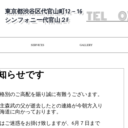
​東京都渋谷区代官山町12－16
​TEL 0
​シンフォニー代官山２F
SERVICES
GALLERY
知らせです
格別のご高配を賜り誠に有難うございます。
主森武の父が逝去したとの連絡が今朝方入り
海道に向かっております。
はご迷惑をお掛け致しますが、6月７日まで